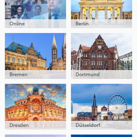
Online
Berlin
Bremen
Dortmund
Dresden
Düsseldorf