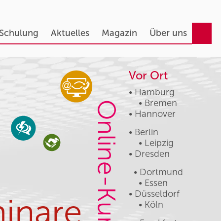
 Schulung
Aktuelles
Magazin
Über uns
Vor Ort
• Hamburg
• Bremen
Online-Kurse
• Hannover
• Berlin
• Leipzig
• Dresden
• Dortmund
• Essen
• Düsseldorf
inare
• Köln