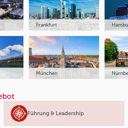
Frankfurt
Hambu
München
Nürnb
ebot
Führung & Leadership