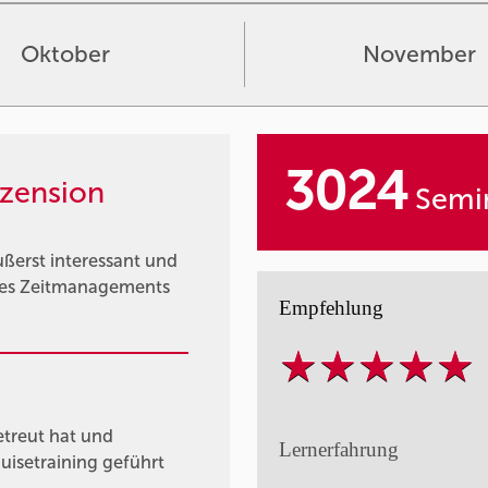
Oktober
November
3024
zension
Semin
ßerst interessant und
 des Zeitmanagements
Empfehlung
etreut hat und
Lernerfahrung
isetraining geführt