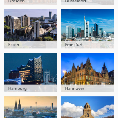
Dresden
Düsseldorf
Essen
Frankfurt
Hamburg
Hannover