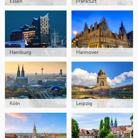
Essen
Frankfurt
Hamburg
Hannover
Köln
Leipzig