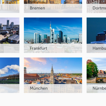
Bremen
Dortm
Frankfurt
Hambu
München
Nürnb