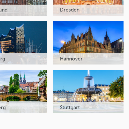
und
Dresden
rg
Hannover
erg
Stuttgart