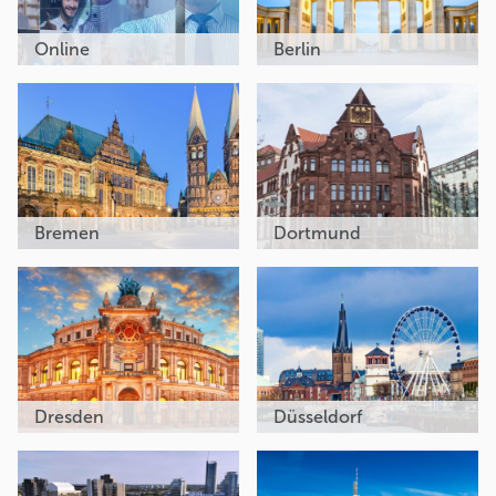
Online
Berlin
Bremen
Dortmund
Dresden
Düsseldorf