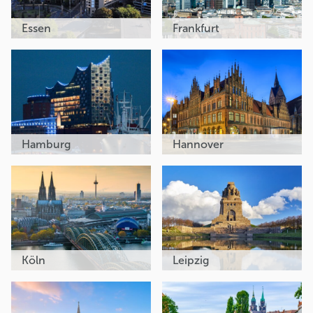
Essen
Frankfurt
Hamburg
Hannover
Köln
Leipzig