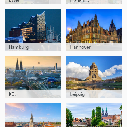
Essen
Frankfurt
Hamburg
Hannover
Köln
Leipzig