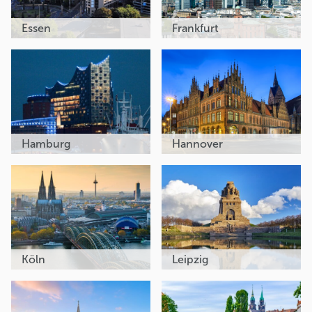
Essen
Frankfurt
Hamburg
Hannover
Köln
Leipzig