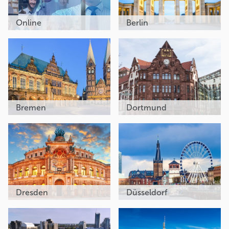
Online
Berlin
Bremen
Dortmund
Dresden
Düsseldorf