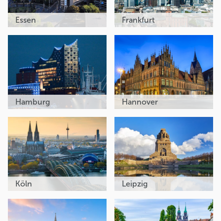
Essen
Frankfurt
Hamburg
Hannover
Köln
Leipzig