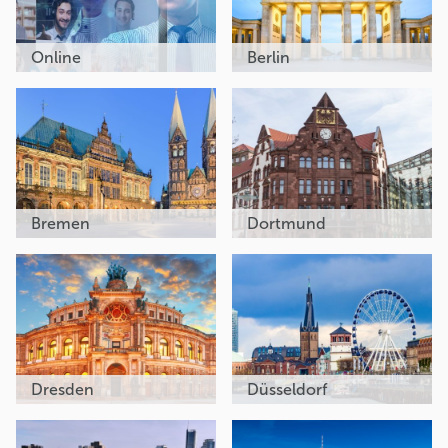
Online
Berlin
Bremen
Dortmund
Dresden
Düsseldorf