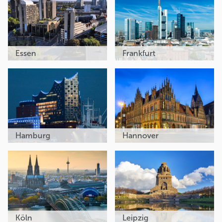
Essen
Frankfurt
Hamburg
Hannover
Köln
Leipzig