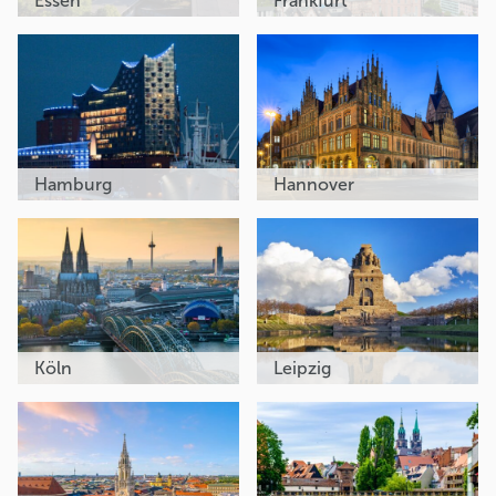
Essen
Frankfurt
Hamburg
Hannover
Köln
Leipzig