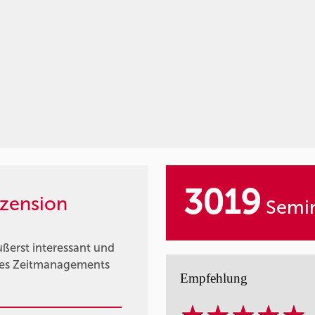
3019
zension
Semin
ßerst interessant und
 des Zeitmanagements
Empfehlung