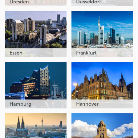
Dresden
Düsseldorf
Essen
Frankfurt
Hamburg
Hannover