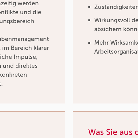
hzeitig werden
Zuständigkeiten
flikte und die
Wirkungsvoll d
tungsbereich
absichern kön
ufgabenmanagement
Mehr Wirksamke
im Bereich klarer
Arbeitsorganisa
liche Impulse,
h und direktes
konkreten
t.
Was Sie aus