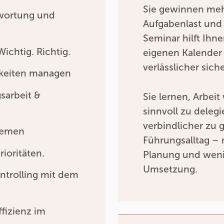
Sie gewinnen mehr
twortung und
Aufgabenlast und 
Seminar hilft Ihne
Wichtig. Richtig.
eigenen Kalender
verlässlicher sich
gkeiten managen
sarbeit &
Sie lernen, Arbei
sinnvoll zu dele
verbindlicher zu g
themen
Führungsalltag – 
ioritäten.
Planung und weni
Umsetzung.
ntrolling mit dem
ffizienz im