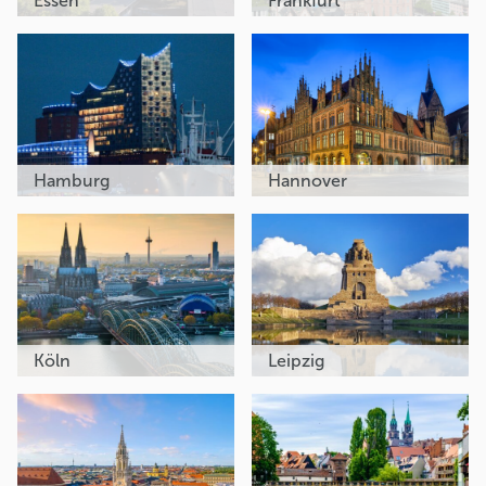
Essen
Frankfurt
Hamburg
Hannover
Köln
Leipzig