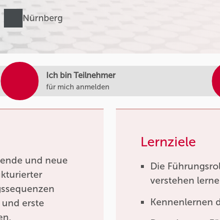
Nürnberg
Ich bin Teilnehmer
für mich anmelden
Lernziele
ehende und neue
Die Führungsro
kturierter
verstehen lern
gssequenzen
Kennenlernen d
n und erste
en.