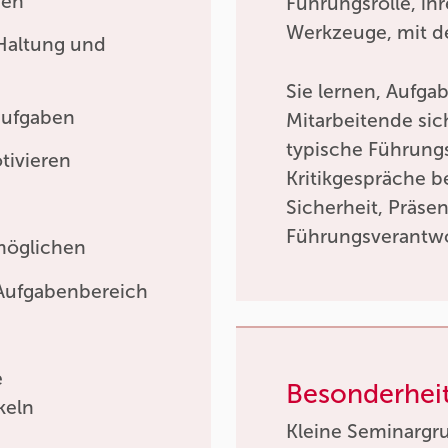
ren
Führungsrolle, ih
Werkzeuge, mit d
 Haltung und
Sie lernen, Aufgab
aufgaben
Mitarbeitende sic
typische Führung
tivieren
Kritikgespräche b
Sicherheit, Präsen
Führungsverantw
rmöglichen
 Aufgabenbereich
e
Besonderhei
keln
Kleine Seminargr