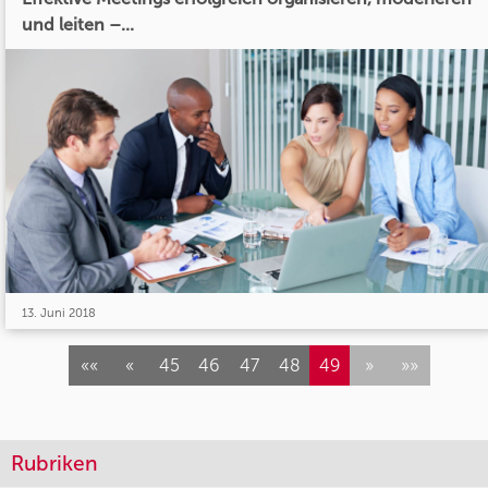
und leiten –...
13. Juni 2018
««
«
45
46
47
48
49
»
»»
Rubriken