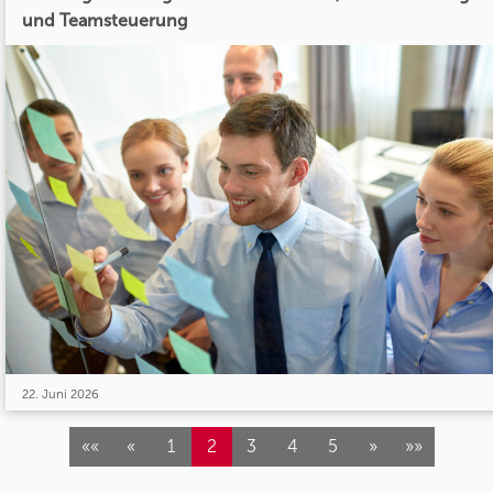
und Teamsteuerung
22. Juni 2026
««
«
1
2
3
4
5
»
»»